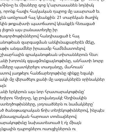
ւհին»ը եւ միւսները գոց կ՚արտասանեն նոյնիսկ
, որոնք հազիւ հայկական դպրոց մը աւարտած եւ
 չեն առնչուած հայ կեանքին։ 21 տարեկան ծաղիկ
կին թոքախտի պատճառով կեանքէն հեռացած
 լեցուն այս բանաստեղծը իր
ագործութիւններով հանդիսացած է հայ
անութեան զարգացման անկիւնաքարերէն մէկը,
աթիւ անգամներ իրաւամբ համեմատուելով
շխարհային գրականութեան տիտաններուն հետ։
անի խորունկ զգացմունքայնութիւնը, անհատի նուրբ
ւմները պատկերելու տաղանդը, մահուան՝
ստով յաղթելու հանճարեղութիւնը զինքը եզակի
ակի մը վերածելու քանի մը ազդակներէն օրինակներ
այն։
անի երկերուն այս նոր հրատարակութիւնը՝
ղերու հեղեղ»ը, կը բովանդակէ հեղինակին
տեղծութիւնները, յօդուածներն ու նամակները՝
ած ծանօթագրական ճոխ տեղեկութիւններով, ինչպէս
կենսագրական հարուստ տուեալներով։
րակութիւնը նախատեսուած է ո՛չ միայն
նքային դպրոցներու ուսուցիչներուն ու