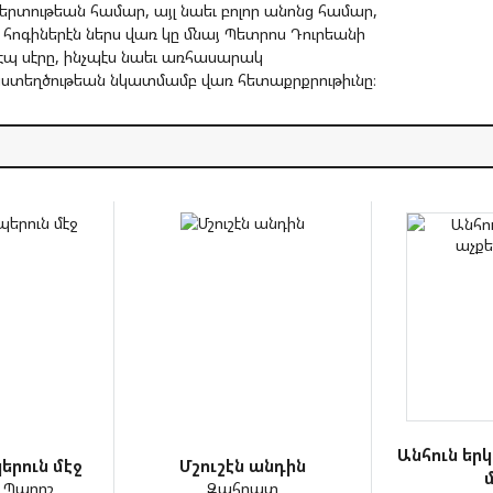
րտութեան համար, այլ նաեւ բոլոր անոնց համար,
 հոգիներէն ներս վառ կը մնայ Պետրոս Դուրեանի
էպ սէրը, ինչպէս նաեւ առհասարակ
ստեղծութեան նկատմամբ վառ հետաքրքրութիւնը։
Անհուն երկ
երուն մէջ
Մշուշէն անդին
 Պարըշ
Զահրատ