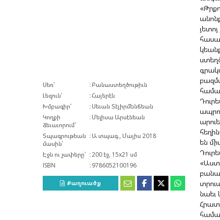
«Թրքո
անոնք
յետոյ
հասա
կեանք
ստեղծ
գրակ
բազմ
Սեռ՝
Բանաստեղծութիւն
համա
Լեզուն՝
Հայերէն
Դուրե
Խմբագիր՝
Սեւան Տէյիրմենճեան
ապրո
Կողքի
Մելիսա Արսէնեան
արուե
ձեւաւորում՝
հեղին
Տպագրութեան
Ա տպագ., Մայիս 2018
են մի
մասին՝
Դուրե
Էջն ու չափերը՝
200 էջ, 15x21 սմ
«Աստե
ISBN
9786052100196
բանաս
տրու
Քաղուածք
նաեւ 
Հրատա
համայ