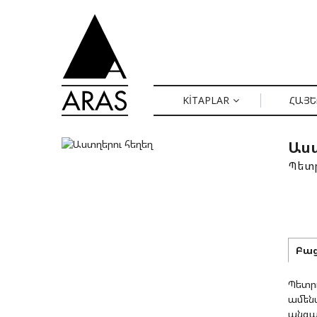
KITAPLAR
ՀԱՅԵ
Աստ
Պետր
Բաց
Պետր
ամենա
անգամ