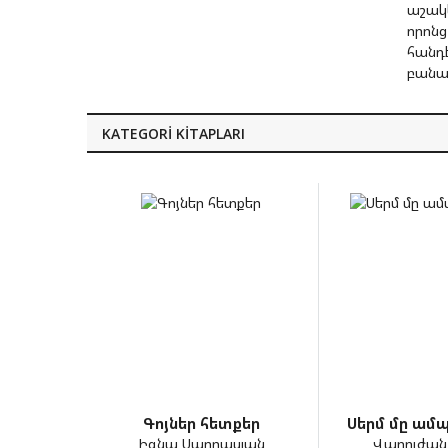
աշակե
որոնց
հանդ
բանա
KATEGORI KITAPLARI
Գոյներ հետքեր
Սերմ մը ամպ
Իգնա Սարըասլան
Վարուժան