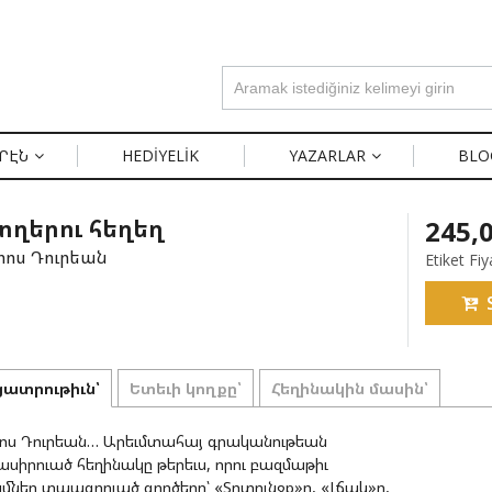
ՐԷՆ
HEDIYELIK
YAZARLAR
BLO
ղերու հեղեղ
245,
ոս Դուրեան
Etiket Fiy
ատրութիւն՝
Ետեւի կողքը՝
Հեղինակին մասին՝
ոս Դուրեան… Արեւմտահայ գրականութեան
սիրուած հեղինակը թերեւս, որու բազմաթիւ
ներ տպագրուած գործերը՝ «Տրտունջք»ը, «Լճակ»ը,