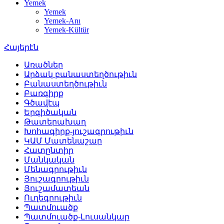
Yemek
Yemek
Yemek-Anı
Yemek-Kültür
Հայերէն
Առածներ
Արձակ բանաստեղծութիւն
Բանաստեղծութիւն
Բառգիրք
Գծավէպ
Երգիծական
Թատերախաղ
Խոհագիրք-յուշագրութիւն
ԿԱՄ Մատենաշար
Հատընտիր
Մանկական
Մենագրութիւն
Յուշագրութիւն
Յուշամատեան
Ուղեգրութիւն
Պատմուածք
Պատմուածք-Լուսանկար