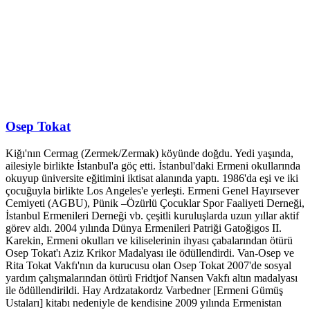
Osep Tokat
Kiğı'nın Cermag (Zermek/Zermak) köyünde doğdu. Yedi yaşında,
ailesiyle birlikte İstanbul'a göç etti. İstanbul'daki Ermeni okullarında
okuyup üniversite eğitimini iktisat alanında yaptı. 1986'da eşi ve iki
çocuğuyla birlikte Los Angeles'e yerleşti. Ermeni Genel Hayırsever
Cemiyeti (AGBU), Pünik –Özürlü Çocuklar Spor Faaliyeti Derneği,
İstanbul Ermenileri Derneği vb. çeşitli kuruluşlarda uzun yıllar aktif
görev aldı. 2004 yılında Dünya Ermenileri Patriği Gatoğigos II.
Karekin, Ermeni okulları ve kiliselerinin ihyası çabalarından ötürü
Osep Tokat'ı Aziz Krikor Madalyası ile ödüllendirdi. Van-Osep ve
Rita Tokat Vakfı'nın da kurucusu olan Osep Tokat 2007'de sosyal
yardım çalışmalarından ötürü Fridtjof Nansen Vakfı altın madalyası
ile ödüllendirildi. Hay Ardzatakordz Varbedner [Ermeni Gümüş
Ustaları] kitabı nedeniyle de kendisine 2009 yılında Ermenistan