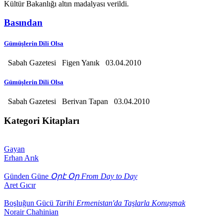
Kültür Bakanlığı altın madalyası verildi.
Basından
Gümüşlerin Dili Olsa
Sabah Gazetesi
Figen Yanık
03.04.2010
Gümüşlerin Dili Olsa
Sabah Gazetesi
Berivan Tapan
03.04.2010
Kategori Kitapları
Gayan
Erhan Arık
Günden Güne
Օրէ Օր From Day to Day
Aret Gıcır
Boşluğun Gücü
Tarihi Ermenistan'da Taşlarla Konuşmak
Norair Chahinian