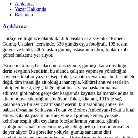
Açıklama
Yazar Hakkında
Basından
Açıklama
Türkçe ve İngilizce olarak iki dilli basılan 312 sayfalık ‘Ermeni
Gümüş Ustaları’ içerisinde, 330 gümüş eşya fotoğrafı, 105 resim,
gravür ve tablo, 200’ü aşkın gümüş ustasının mührü, toplam 750
görsel malzeme yer alıyor.
‘Ermeni Gümüş Ustaları’nın önsözünde, gümüşe karşı duyduğu
derin sevginin kendisini bu alanda çalışma yapmaya yönelttiğini
söyleyen kitabın yazarı Osep Tokat, sanatın veya zanaatın bir millete
değil, tüm insanlığa ait olduğu inancıyla, kültürel anıt ve eserlerin
tahrip edilmesi, değişikliğe uğratılması veya başkalarına mal
edilmesi gibi nahoş gerçekler karşısında kayıtsız kalmamak adına bu
kitabı ortaya çıkardığını söylüyor. Tokat, kitabını, 1915’te sağ
kalabilen ve bir avuç zarif sanat eserini kurtarabilmiş annesi ile
babası Ovsanna Sarkisyan-Tokat ve Bedros Anbedyan-Tokat’a ithaf
etmiş. Kitapta yazarın aile arşivine ait gümüş kemer, yüksük,
kehribar tespih gibi eşyaların fotoğraflarının yanında, gümüş
işçiliğinin “sanat” mertebesine yükseldiği pek çok eserin görselleri
de yer alıyor. Bu görseller yoluyla, gümüş sanatının dini
sembollerde, mücevherlerde, kutsal kitapların muhafazasında, tütün