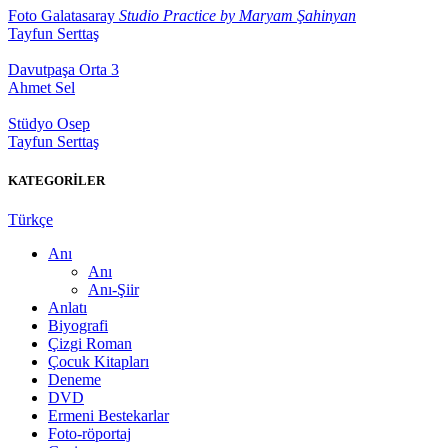
Foto Galatasaray
Studio Practice by Maryam Şahinyan
Tayfun Serttaş
Davutpaşa Orta 3
Ahmet Sel
Stüdyo Osep
Tayfun Serttaş
KATEGORİLER
Türkçe
Anı
Anı
Anı-Şiir
Anlatı
Biyografi
Çizgi Roman
Çocuk Kitapları
Deneme
DVD
Ermeni Bestekarlar
Foto-röportaj