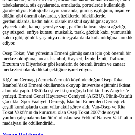
tabakalarında, süs eşyalarında, armalarda, portrelerde kullanıldığı
görülebiliyor. Fotoğraflar aynı zamanda, gümüş işçiliğinin, nişan ve
düğün gibi önemli olaylarda, yüzüklerde, bilekliklerde,
gerdanlıklarda, kadın takısı olarak makbul sayıldığına; ayrıca
yiyecek kabı, kamçı, şemsiye sapı, parfüm kutusu, sigara ağızlığı,
çay süzgeci, enfiye kutusu, muskalık, tarak, gözlük kabı, yumurtalık,
kalem gibi, günlük yaşantıya dair eşyalarda da kullanıldığına tanıklık
ediyor.
Osep Tokat, Van yöresinin Ermeni gümüş sanatı için çok önemli bir
merkez olduğuna, ancak İstanbul, Kayseri, İzmir, İzmit, Trabzon,
Erzurum ve Diyarbakır gibi kentlerin de önemli üretim ve zanaat
merkezleri olarak dikkat çektiğine işaret ediyor.
Kiğı’nın Cermag (Zermek/Zermak) köyünde doğan Osep Tokat
İstanbul’daki Ermeni okullarında okuyup üniversite eğitimini iktisat
alanında yaptı. 1986’da eşi ve iki çocuğuyla birlikte Los Angeles’e
yerleşti. Ermeni Genel Hayırsever Cemiyeti (AGBU), Pünik-Özürlü
Çocuklar Spor Faaliyeti Derneği, İstanbul Ermenileri Derneği vb.
çeşitli kuruluşlarda uzun yıllar aktif görev aldı. Van-Osep ve Rita
Tokat Vakfı’nın da kurucusu olan Osep Tokat 2007’de sosyal
yardım çalışmalarından ötürü uluslararası Fridtjof Nansen Vakfı altın
madalyası ile ödüllendirildi.
Yazar Hakkında