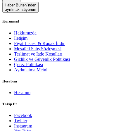
Haber Bülteni'nden
ayrılmak istiyorum
Kurumsal
Hakkımızda
İletişim
Fiyat Listesi & Kapak İndir
Mesafeli Satış Sözleşmesi
Teslimat ve İade Koşulları
Gizlilik ve Güvenlik Politikası
Çerez Politikası
Aydınlatma Metni
Hesabım
Hesabım
Takip Et
Facebook
Twitter
Instagram