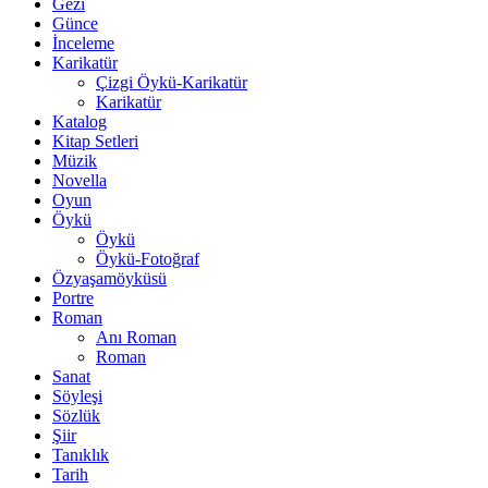
Gezi
Günce
İnceleme
Karikatür
Çizgi Öykü-Karikatür
Karikatür
Katalog
Kitap Setleri
Müzik
Novella
Oyun
Öykü
Öykü
Öykü-Fotoğraf
Özyaşamöyküsü
Portre
Roman
Anı Roman
Roman
Sanat
Söyleşi
Sözlük
Şiir
Tanıklık
Tarih