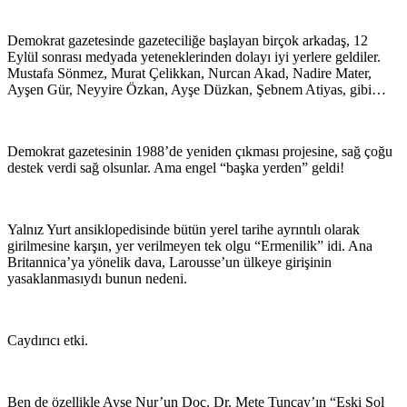
Demokrat gazetesinde gazeteciliğe başlayan birçok arkadaş, 12
Eylül sonrası medyada yeteneklerinden dolayı iyi yerlere geldiler.
Mustafa Sönmez, Murat Çelikkan, Nurcan Akad, Nadire Mater,
Ayşen Gür, Neyyire Özkan, Ayşe Düzkan, Şebnem Atiyas, gibi…
Demokrat gazetesinin 1988’de yeniden çıkması projesine, sağ çoğu
destek verdi sağ olsunlar. Ama engel “başka yerden” geldi!
Yalnız Yurt ansiklopedisinde bütün yerel tarihe ayrıntılı olarak
girilmesine karşın, yer verilmeyen tek olgu “Ermenilik” idi. Ana
Britannica’ya yönelik dava, Larousse’un ülkeye girişinin
yasaklanmasıydı bunun nedeni.
Caydırıcı etki.
Ben de özellikle Ayşe Nur’un Doç. Dr. Mete Tunçay’ın “Eski Sol