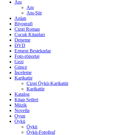
Anı
Anı
Anı-Şiir
Anlatı
Biyografi
Çizgi Roman
Çocuk Kitapları
Deneme
DVD
Ermeni Bestekarlar
Foto-röportaj
Gezi
Günce
İnceleme
Karikatür
Çizgi Öykü-Karikatür
Karikatür
Katalog
Kitap Setleri
Müzik
Novella
Oyun
Öykü
Öykü
Öykü-Fotoğraf