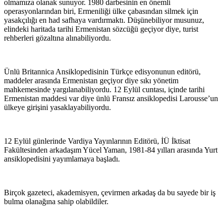
olmamıza olanak sunuyor. 1980 darbesinin en önemli
operasyonlarından biri, Ermeniliği ülke çabasından silmek için
yasakçılığı en had safhaya vardırmaktı. Düşünebiliyor musunuz,
elindeki haritada tarihi Ermenistan sözcüğü geçiyor diye, turist
rehberleri gözaltına alınabiliyordu.
Ünlü Britannica Ansiklopedisinin Türkçe edisyonunun editörü,
maddeler arasında Ermenistan geçiyor diye sıkı yönetim
mahkemesinde yargılanabiliyordu. 12 Eylül cuntası, içinde tarihi
Ermenistan maddesi var diye ünlü Fransız ansiklopedisi Larousse’un
ülkeye girişini yasaklayabiliyordu.
12 Eylül günlerinde Vardiya Yayınlarının Editörü, İÜ İktisat
Fakültesinden arkadaşım Yücel Yaman, 1981-84 yılları arasında Yurt
ansiklopedisini yayımlamaya başladı.
Birçok gazeteci, akademisyen, çevirmen arkadaş da bu sayede bir iş
bulma olanağına sahip olabildiler.