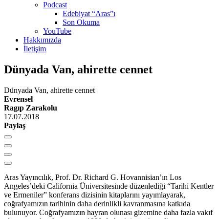
Podcast
Edebiyat “Aras”ı
Son Okuma
YouTube
Hakkımızda
İletişim
Dünyada Van, ahirette cennet
Dünyada Van, ahirette cennet
Evrensel
Ragıp Zarakolu
17.07.2018
Paylaş
Aras Yayıncılık, Prof. Dr. Richard G. Hovannisian’ın Los
Angeles’deki California Üniversitesinde düzenlediği “Tarihi Kentler
ve Ermeniler” konferans dizisinin kitaplarını yayımlayarak,
coğrafyamızın tarihinin daha derinlikli kavranmasına katkıda
bulunuyor. Coğrafyamızın hayran olunası gizemine daha fazla vakıf