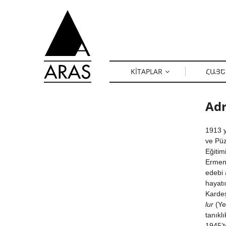
KITAPLAR
ՀԱՅԵ
Adr
1913 y
ve Püz
Eğitim
Ermeni
edebi 
hayatı
Kardeş
lur
(Ye
tanıkl
1945’t