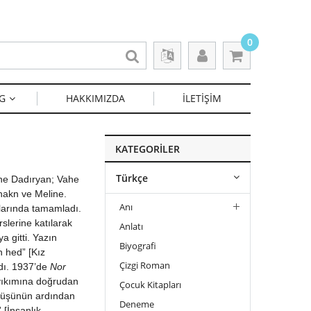
0
G
HAKKIMIZDA
İLETIŞIM
KATEGORİLER
Türkçe
ine Dadıryan; Vahe
ahakn ve Meline.
Anı
larında tamamladı.
lerine katılarak
Anı
Anlatı
a gitti. Yazın
Anı-Şiir
Biyografi
n hed” [Kız
Çizgi Roman
ndı. 1937’de
Nor
 yıkımına doğrudan
Çocuk Kitapları
önüşünün ardından
Deneme
[İnsanlık