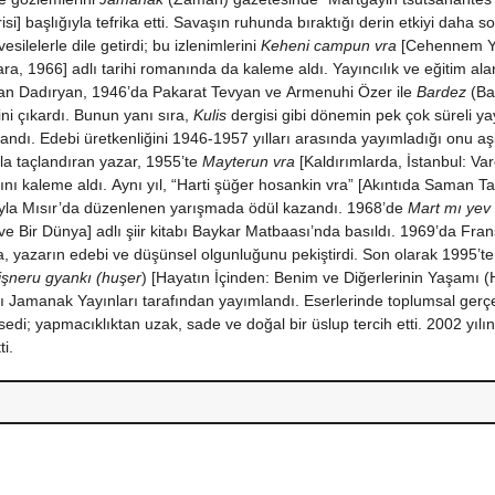
isi] başlığıyla tefrika etti. Savaşın ruhunda bıraktığı derin etkiyi daha so
 vesilelerle dile getirdi; bu izlenimlerini
Keheni campun vra
[Cehennem Yo
a, 1966] adlı tarihi romanında da kaleme aldı. Yayıncılık ve eğitim alan
an Dadıryan, 1946’da Pakarat Tevyan ve Armenuhi Özer ile
Bardez
(Ba
ini çıkardı. Bunun yanı sıra,
Kulis
dergisi gibi dönemin pek çok süreli ya
andı. Edebi üretkenliğini 1946-1957 yılları arasında yayımladığı onu aş
yla taçlandıran yazar, 1955’te
Mayterun vra
[Kaldırımlarda, İstanbul: Var
nı kaleme aldı. Aynı yıl, “Harti şüğer hosankin vra” [Akıntıda Saman Tan
la Mısır’da düzenlenen yarışmada ödül kazandı. 1968’de
Mart mı yev
ve Bir Dünya] adlı şiir kitabı Baykar Matbaası’nda basıldı. 1969’da Frans
, yazarın edebi ve düşünsel olgunluğunu pekiştirdi. Son olarak 1995’t
işneru gyankı (huşer
) [Hayatın İçinden: Benim ve Diğerlerinin Yaşamı (H
tı Jamanak Yayınları tarafından yayımlandı. Eserlerinde toplumsal gerçek
edi; yapmacıklıktan uzak, sade ve doğal bir üslup tercih etti. 2002 yılı
ti.