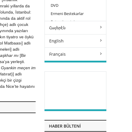
DVD
nraki yıllarda da
lunda, İstanbul:
Ermeni Bestekarlar
ında da aktif rol
Foto-röportaj
hçe) adlı çocuk
Հայերէն
Gezi
yınında yazıları
kın tiyatro ve öykü
Günce
Առածներ
English
ol Matbaası] adlı
İnceleme
Արձակ բանաստեղծութիւն
eleri] adlı
History
Français
Karikatür
 aşkhar mı
[Bir
Բանաստեղծութիւն
a’ya yerleşti.
Short Story
Çizgi Öykü-Karikatür
Katalog
Բառգիրք
Autobiographie
e
Gyankin meçen im
Short Story
Karikatür
Kitap Setleri
Գծավէպ
atırat)] adlı
Short Story-Photography
Müzik
çi bir çizgi
Երգիծական
nda Nice’te hayatını
Novella
Թատերախաղ
Oyun
Խոհագիրք-յուշագրութիւն
Öykü
ԿԱՄ Մատենաշար
Öykü
Özyaşamöyküsü
Հատընտիր
Öykü-Fotoğraf
Portre
Մանկական
HABER BÜLTENI
Roman
Մենագրութիւն