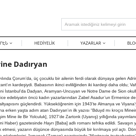
ՐԷՆ
HEDIYELIK
YAZARLAR
BLO
ine Dadıryan
ılında Çorum’da, üç çocuklu bir ailenin ferdi olarak dünyaya gelen Adr
ant’ın kardeşiydi. Babasının ikinci evliliğinden iki kardeşi daha oldu; V
ini İstanbul’da Dadyan, Aramyan-Uncuyan ve Notre Dame de Sion okul
ce edebiyatın öncü kadın yazarlarından Zabel Asadur’un Ermenice ders
altyapısını güçlendirdi. Yükseköğrenim için 1943’te Almanya ve Viyana’y
na erken yaşta adım atan Dadıryan’ın ilk yazısı “Bduyd mı kroçıs Minei
im Mine ile Bir Yolculuk], 1927’de Zartonk (Uyanış) yıllığında yayımla
ni Haber) gazetesinde
Hayrı
[Baba] adlı romanı tefrika edildi. Savaşın
ık etmesi, yazarın düşünce dünyasında büyük bir kırılmaya yol açtı. D
e gözlemlerini
Jamanak
(Zaman) gazetesinde “Martgayin tsutsahantes” 