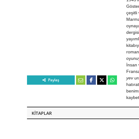
Göster
çeşitli
Marmar
oynay
dergis
yayıml
kitabı
romanı
oyunuy
İnsan 
Fransa
yev ur
Paylaş
hatıra
benims
kaybet
KITAPLAR