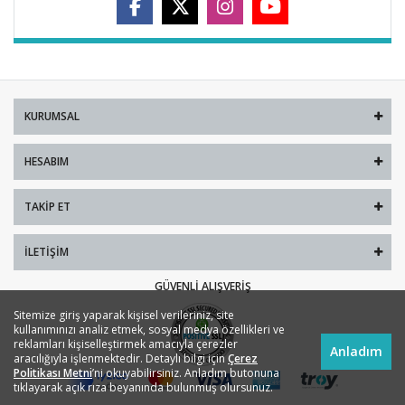
KURUMSAL
HESABIM
TAKIP ET
İLETIŞIM
GÜVENLI ALIŞVERIŞ
Sitemize giriş yaparak kişisel verileriniz, site
kullanımınızı analiz etmek, sosyal medya özellikleri ve
reklamları kişiselleştirmek amacıyla çerezler
Anladım
aracılığıyla işlenmektedir. Detaylı bilgi için
Çerez
Politikası Metni
’ni okuyabilirsiniz. Anladım butonuna
tıklayarak açık rıza beyanında bulunmuş olursunuz.