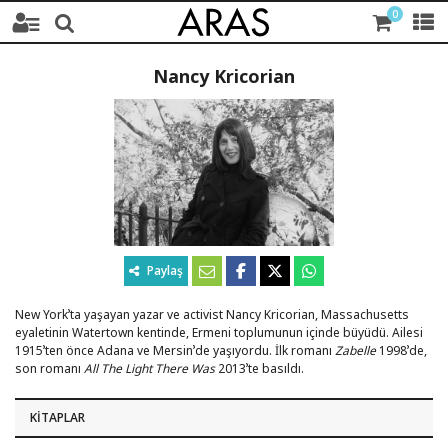
0
Nancy Kricorian
Paylaş
New York’ta yaşayan yazar ve activist Nancy Kricorian, Massachusetts
eyaletinin Watertown kentinde, Ermeni toplumunun içinde büyüdü. Ailesi
1915’ten önce Adana ve Mersin’de yaşıyordu. İlk romanı
Zabelle
1998’de,
son romanı
All The Light There Was
2013’te basıldı.
KITAPLAR